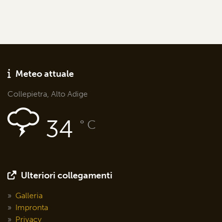
Meteo attuale
Collepietra, Alto Adige
34
° C
Ulteriori collegamenti
Galleria
Impronta
Privacy