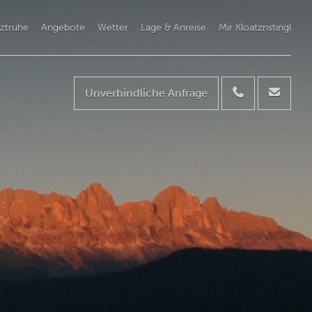
ztruhe
Angebote
Wetter
Lage & Anreise
Mir Kloatznstingl
Unverbindliche Anfrage