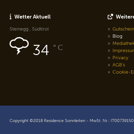
Wetter Aktuell
Weitere
Steinegg , Südtirol
Gutschei
Blog
Mediathe
34
° C
Impressu
Privacy
AGB's
Cookie-Ei
Copyright ©2018 Residence Sonnleiten - MwSt. Nr.: IT0073915