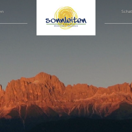
en
Schat