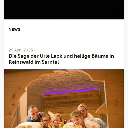
NEWS
26 April 2023
Die Sage der Urle Lack und heilige Bäume in
Reinswald im Sarntal
Weit hinter den höchsten Höfen von Reinswald, wo
es schon fast „gleimer“ (näher) zum Himmel hinauf
als wie ins Tal hinunter ist, beginnt der gache (steile)
Weg ins Getrumm, ...
Mehr lesen