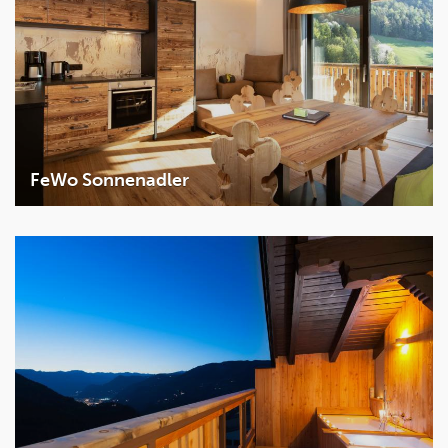
Details
FeWo Sonnenadler
2 Schlafzimmer
2
50m
2 - 6 Personen
Details