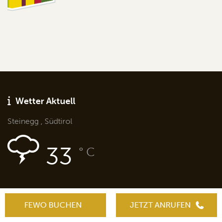
Wetter Aktuell
Steinegg , Südtirol
33
° C
Weitere Links
FEWO BUCHEN
JETZT ANRUFEN