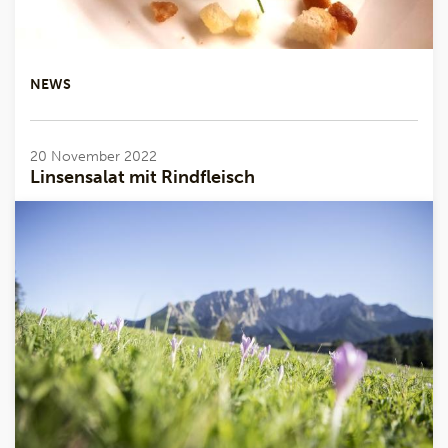
NEWS
20 November 2022
Linsensalat mit Rindfleisch
4-6 Personen 300 gr. Berglinsen150 gr. gekochtes
Rindfleisch100 gr. Kirschtomaten100 gr.
TomatensaucePetersilie, Knoblauch fein gehackt
Honig-Senf-Dressing:50ml Olivenöl, 30 ml ...
Mehr lesen