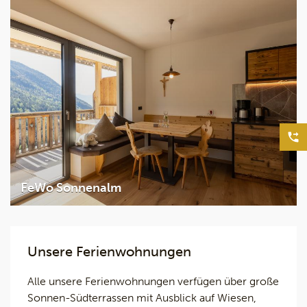
2 Schlafzimmer
2
65m
2 - 5 Personen
Details
FeWo Sonnenalm
2 Schlafzimmer
Unsere Ferienwohnungen
2
40m
1 - 5 Personen
Alle unsere Ferienwohnungen verfügen über große
Sonnen-Südterrassen mit Ausblick auf Wiesen,