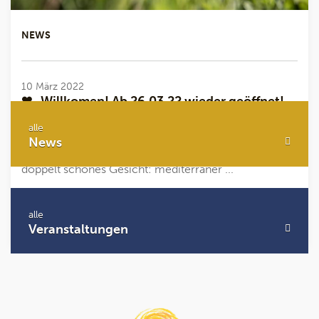
NEWS
10 März 2022
❤- Willkomen! Ab 26.03.22 wieder geöffnet!
alle
❤- Willkomen! Südtirol² erleben: mediterran & alpin
News
Liebe Gäste, jetzt im Frühling zeigt Südtirol sein
doppelt schönes Gesicht: mediterraner ...
Mehr lesen
alle
Veranstaltungen