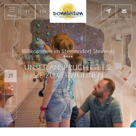
IT
EN
Menü
Willkommen in der neuen Residence Sonnleiten
****
UNSER ANSPRUCH IST ES,
SIE ZU VERWÖHNEN