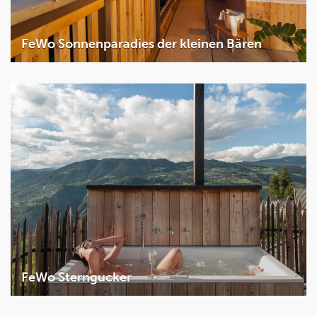
FeWo Sonnenparadies der kleinen Bären
2 Schlafzimmer
2
55m
2 - 5 Personen
Details
FeWo Sterngucker