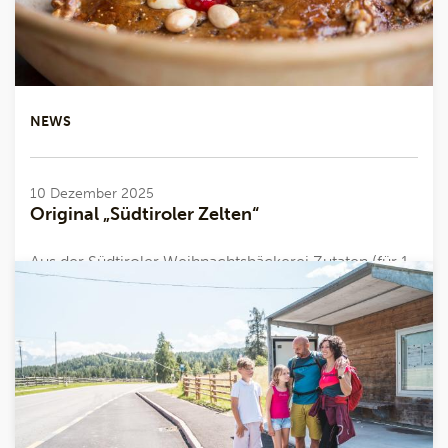
NEWS
10 Dezember 2025
Original „Südtiroler Zelten“
Aus der Südtiroler Weihnachtsbäckerei Zutaten (für 1
großes Zelten): 250 g getrocknete Feigen250 g
Rosinen150 g getrocknete Birnen150 g getrocknete
Zwetschgen100 g Orangeat100 g ...
Mehr lesen