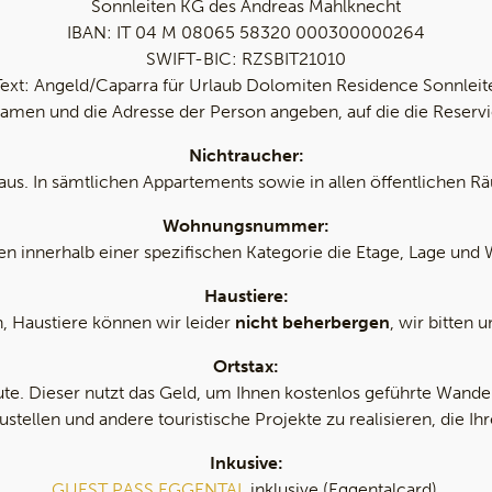
Sonnleiten KG des Andreas Mahlknecht
IBAN: IT 04 M 08065 58320 000300000264
SWIFT-BIC: RZSBIT21010
Text: Angeld/Caparra für Urlaub Dolomiten Residence Sonnleit
Namen und die Adresse der Person angeben, auf die die Reservie
Nichtraucher:
aus. In sämtlichen Appartements sowie in allen öffentlichen R
Wohnungsnummer:
hnen innerhalb einer spezifischen Kategorie die Etage, Lage 
Haustiere:
, Haustiere können wir leider
nicht beherbergen
, wir bitten 
Ortstax:
te. Dieser nutzt das Geld, um Ihnen kostenlos geführte Wand
stellen und andere touristische Projekte zu realisieren, die Ih
Inkusive:
GUEST PASS EGGENTAL
inklusive (Eggentalcard).