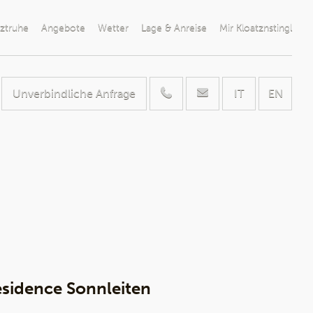
ztruhe
Angebote
Wetter
Lage & Anreise
Mir Kloatznstingl
Unverbindliche Anfrage
IT
EN
esidence Sonnleiten