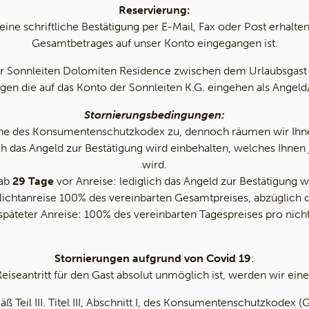
Reservierung:
s eine schriftliche Bestätigung per E-Mail, Fax oder Post erha
Gesamtbetrages auf unser Konto eingegangen ist.
er Sonnleiten Dolomiten Residence zwischen dem Urlaubsgast un
ngen die auf das Konto der Sonnleiten K.G. eingehen als Angeld
Stornierungsbedingungen:
Sinne des Konsumentenschutzkodex zu, dennoch räumen wir Ih
ch das Angeld zur Bestätigung wird einbehalten, welches Ihnen
wird.
 ab
29 Tage
vor Anreise: lediglich das Angeld zur Bestätigung wi
ichtanreise 100% des vereinbarten Gesamtpreises, abzüglich de
erspäteter Anreise: 100% des vereinbarten Tagespreises pro ni
Stornierungen aufgrund von Covid 19
:
r Reiseantritt für den Gast absolut unmöglich ist, werden wir e
ß Teil III. Titel III, Abschnitt I, des Konsumentenschutzkodex