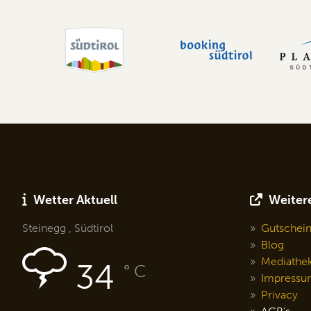
Wetter Aktuell
Weitere
Steinegg , Südtirol
Gutschei
Blog
Mediathe
34
° C
Impressu
Privacy