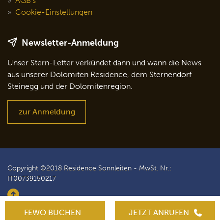
AGB's
Cookie-Einstellungen
Newsletter-Anmeldung
Unser Stern-Letter verkündet dann und wann die News
aus unserer Dolomiten Residence, dem Sternendorf
Steinegg und der Dolomitenregion.
zur Anmeldung
Copyright ©2018 Residence Sonnleiten - MwSt. Nr.:
IT00739150217
Produced by
kreatif
FEWO BUCHEN
JETZT ANRUFEN