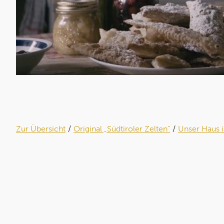
Zur Übersicht
Original „Südtiroler Zelten“
Unser Haus 