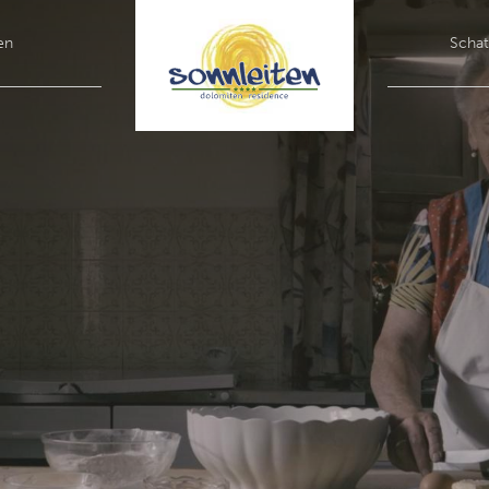
en
Schat