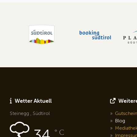
Wetter Aktuell
Weitere
Steinegg , Südtirol
Gutschei
Blog
Mediathe
34
° C
Impressu