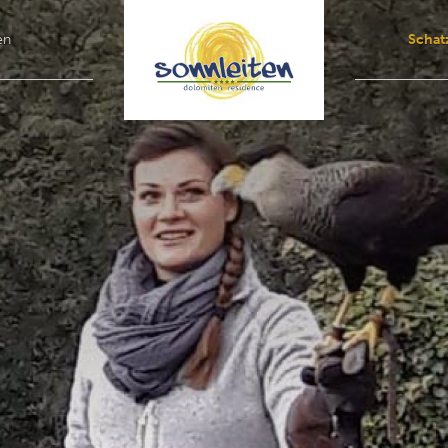
en
Schat