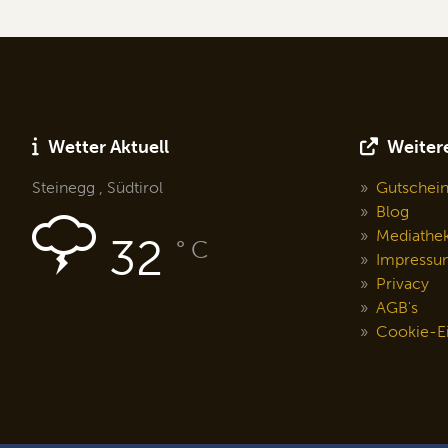
Wetter Aktuell
Weitere
Steinegg , Südtirol
Gutschei
Blog
Mediathe
32
° C
Impressu
Privacy
AGB's
Cookie-Ei