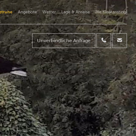
ztruhe
Angebote
Wetter
Lage & Anreise
Mir Kloatznstingl
Unverbindliche Anfrage