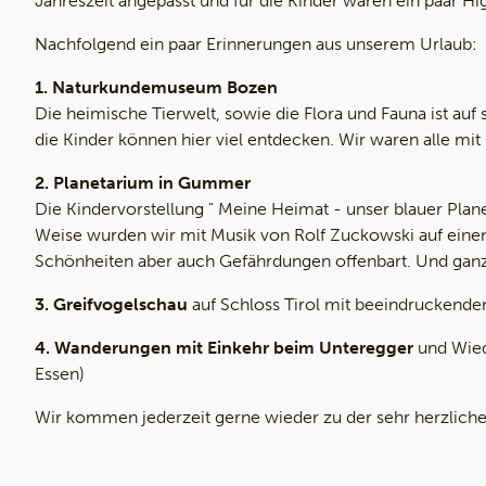
Jahreszeit angepasst und für die Kinder waren ein paar Hig
Nachfolgend ein paar Erinnerungen aus unserem Urlaub:
1. Naturkundemuseum Bozen
Die heimische Tierwelt, sowie die Flora und Fauna ist auf 
die Kinder können hier viel entdecken. Wir waren alle mit 
2. Planetarium in Gummer
Die Kindervorstellung " Meine Heimat - unser blauer Plane
Weise wurden wir mit Musik von Rolf Zuckowski auf ein
Schönheiten aber auch Gefährdungen offenbart. Und ganz 
3. Greifvogelschau
auf Schloss Tirol mit beeindruckender
4. Wanderungen mit
Einkehr beim Unteregger
und Wied
Essen)
Wir kommen jederzeit gerne wieder zu der sehr herzlich