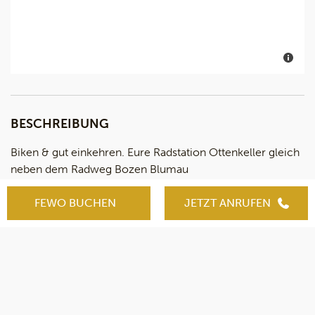
BESCHREIBUNG
Biken & gut einkehren. Eure Radstation Ottenkeller gleich
neben dem Radweg Bozen Blumau
Familie Schlechtenhauser
FEWO BUCHEN
JETZT ANRUFEN
Kuntersweg 21/A, Kardaun
Mittwoch Ruhetag
Tel. 0471 360128