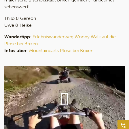
sehenswert!
Thilo & Gereon
Uwe & Heike
Wandertipp
:
Erlebniswanderweg Woody Walk auf die
Plose bei Brixen
Infos über
: Mountaincarts Plose bei Brixen